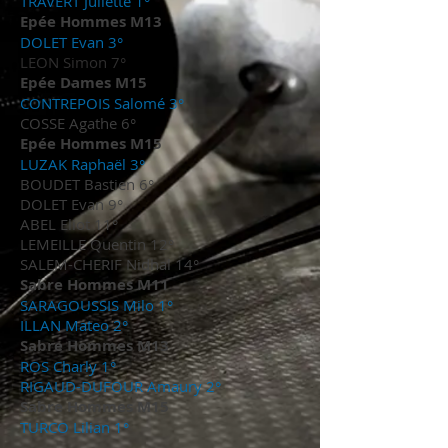
TRAVERT Juliette 1°
Epée Hommes M13
DOLET Evan 3°
LEON Simon 7°
Epée Dames M15
CONTREPOIS Salomé 3°
COSSE Agathe 6°
Epée Hommes M15
LUZAK Raphaël 3°
BOUDET Bastien 6
°
DOLET Evan 9°
ABEL Eliot 11°
LEMEILLE Quentin 12°
SALEM-CHERIF Nidhal 14°
Sabre Hommes M11
SARAGOUSSIS Milo 1°
ILLAN Mateo 2°
Sabre Hommes M13
ROS Charly 1°
RIGAUD-DUFOUR Amaury 2°
Sabre Hommes M15
TURCO Lilian 1°