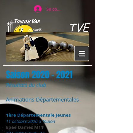
Se connecter
TVE
TOULON VAR ESCRIME
Saison
2020 - 2021
Résultats du club
Animations Départementales
1ère Départementale Jeunes
11 octobre 2020 à Toulon
Epée Dames M11