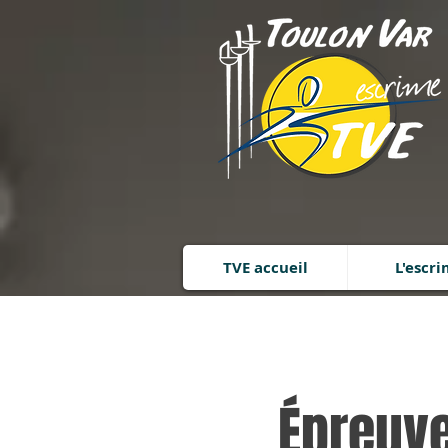
TVE accueil
L'escr
Épreuve