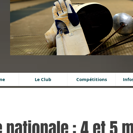
ime
Le Club
Compétitions
Info
 nationale : 4 et 5 