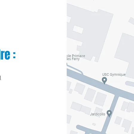
re :
l