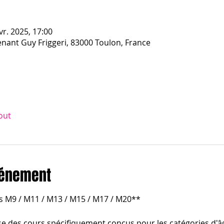
vr. 2025, 17:00
enant Guy Friggeri, 83000 Toulon, France
out
vénement
s M9 / M11 / M13 / M15 / M17 / M20**
e des cours spécifiquement conçus pour les catégories d'â