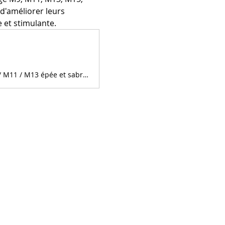
d'améliorer leurs 
et stimulante.
Atelier organisé·e par TOULON VAR ESCRIME à Toulon - - Stage pour les M9 / M11 / M13 épée et sabre : de 10h à 17h les mardi 11/02 et mercredi 12/02/25. - Stage pour les M15 / M17 / M20 : de 10h à 17h les jeudi 13/02 et vendredi 14/02/25.