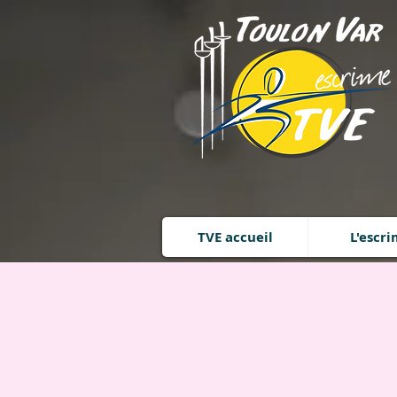
TVE accueil
L'escr