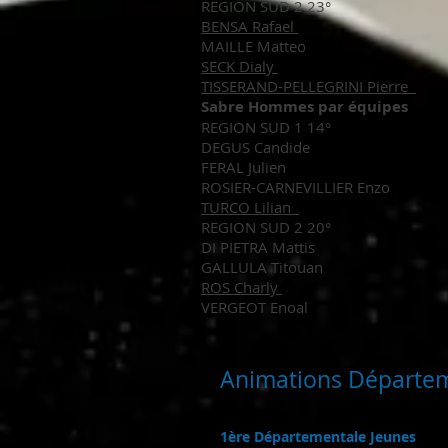
REGION SUD 2 23°
BENSA Rafael
MAILLE Matteo
SECK Dialy
TISSERAND-PELLEGRINI Pierre
Sabre Hommes par équipes
REGION SUD 1 14°
DEGUS Candide
FERAL Julien
ROSIER-CARNEVILLIER Enzo
TURCO Lilian
REGION SUD 2 20°
DI PIETRA Mattis
GALLULA Titouan
ROS Charly
VERGEOT Enoal
Animations Départe
1ère Départementale Jeunes