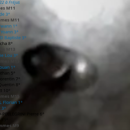
22 à Fréjus
es M11
de 3°
mmes M11
rwann 1°
Yoann 3°
Baptiste 3°
cha 8°
es M13
ie Lou 3°
mmes M13
touan 1°
than 5°
rentin 7°
uentin 8°
tt 10°
mmes M15
 Florian 1°
 3°
-PELLEGRINI Pierre 6°
 13°
ommes M9