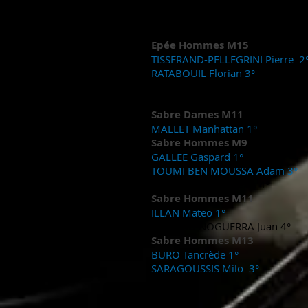
GENTA Enzo 7°
NAVARRO Flavio 8°
MAZENC Corentin 14°
Epée Hommes M15
TISSERAND-PELLEGRINI Pierre 2
RATABOUIL Florian 3°
SECK Dialy 9°
MUNOZ Quentin 11°
Sabre Dames M11
MALLET Manhattan 1°
Sabre Hommes M9
GALLEE Gaspard 1°
TOUMI BEN MOUSSA Adam 3°
MARC LAURIOL Alexis 4°
Sabre Hommes M11
ILLAN Mateo 1°
BERREAU NOGUERRA Juan 4°
Sabre Hommes M13
BURO Tancrède 1°
SARAGOUSSIS Milo 3°