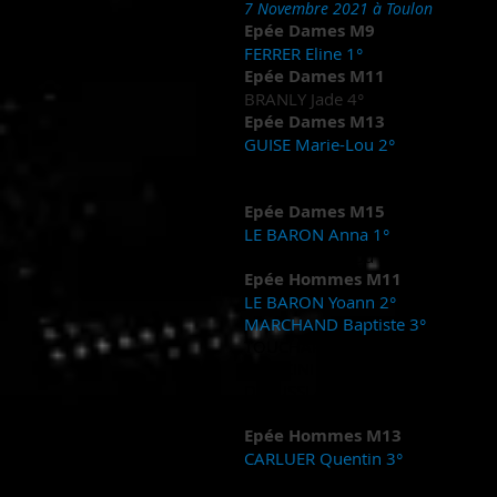
7 Novembre 2021 à Toulon
Epée Dames M9
FERRER Eline 1°
Epée Dames M11
BRANLY Jade 4°
Epée Dames M13
GUISE Marie-Lou 2°
LE BARON Anna 5°
TRAVERT Juliette 6°
Epée Dames M15
LE BARON Anna 1°
GUISE Marie-Lou 6°
Epée Hommes M11
LE BARON Yoann 2°
MARCHAND Baptiste 3°
TOUCHARD Romain 7°
MANCINI Alexandre 9°
DREUSSI Alessandro 10°
HAZAEL Massieux Arnaud 11°
Epée Hommes M13
CARLUER Quentin 3°
FERRER Titouan 6°