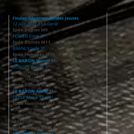
PONS Lucas 8°
Finales Départementales Jeunes
12 juin 2022 à La Garde
Epée Dames M9
FERRER Eline 3°
Epée Dames M11
BRANLY Jade 3°
Epée Hommes M11
LE BARON Yoann 1°
BOISSEL Erwan 3°
FAYARD Sacha 6°
MARCHAND Baptiste 8°
Epée Dames M13
LE BARON Anna 1°
GUISE Marie Lou 3°
Epée Hommes M13
CARLUER Quentin 5°
FERRER Titouan 10°
MAZENC Corentin 12°
Epée Dames M15
BOURBIA Leyna 1°