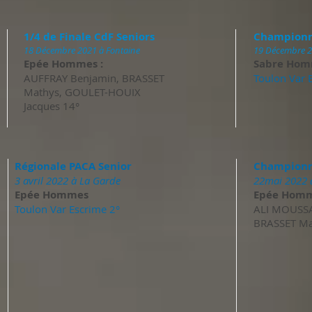
1/4 de Finale CdF Seniors
Championn
18 Décembre 2021 à Fontaine
19 Décembre 2
Epée Hommes :
Sabre Hom
AUFFRAY Benjamin, BRASSET
Toulon Var 
Mathys, GOULET-HOUIX
Jacques 14°
Régionale PACA Senior
Championna
3 avril 2022 à La Garde
22mai 2022 
Epée Hommes
Epée Homm
Toulon Var Escrime 2°
ALI MOUSSA 
BRASSET Ma