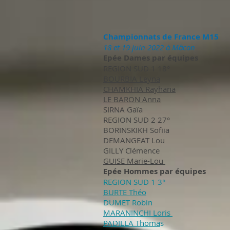
Championnats de France M15
18 et 19 juin 2022 à Mâcon
Epée Dames par équipes
REGION SUD 1 18°
BOURBIA Leyna
CHAMKHIA Rayhana
LE BARON Anna
SIRNA Gaïa
REGION SUD 2 27°
BORINSKIKH Sofiia
DEMANGEAT Lou
GILLY Clémence
GUISE Marie-Lou
Epée Hommes par équipes
REGION SUD 1 3°
BURTE Théo
DUMET Robin
MARANINCHI Loris
PADILLA Thoma
s