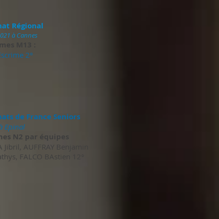
at Régional
021 à Cannes
mes M13 :
Escrime 2°
ts de France Seniors
à Epinal
es N2 par équipes
Jibril, AUFFRAY Benjamin
thys, FALCO BAstien 12°