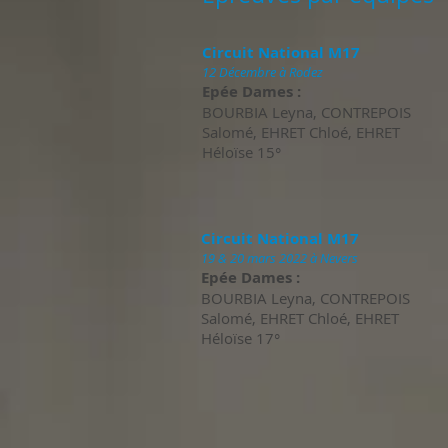
Circuit National M17
12 Décembre à Rodez
Epée Dames :
BOURBIA Leyna, CONTREPOIS
Salomé, EHRET Chloé, EHRET
Héloïse 15°
Circuit National M17
19 & 20 mars 2022 à Nevers
Epée Dames :
BOURBIA Leyna, CONTREPOIS
Salomé, EHRET Chloé, EHRET
Héloïse 17°