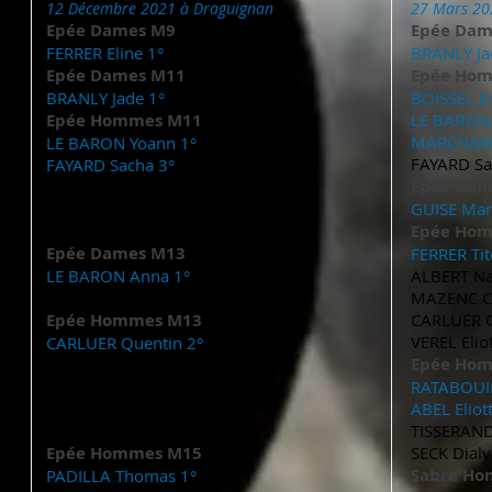
12 Décembre 2021 à Draguignan
27 Mars 20
Epée Dames M9
Epée Dam
FERRER Eline 1°
BRANLY Ja
Epée Dames M11
Epée Ho
BRANLY Jade 1°
BOISSEL E
Epée Hommes M11
LE BARON 
MARCHAND 
LE BARON Yoann 1°
FAYARD Sa
FAYARD Sacha 3°
Epée Dam
MARCHAND Baptiste 6°
DREUSSI Alessandro 10°
GUISE Mar
MANCINI Alexandre 9°
Epée Ho
Epée Dames M13
FERRER Ti
LE BARON Anna 1°
ALBERT Na
TRAVERT Juliette 6°
MAZENC Co
Epée Hommes M13
CARLUER Q
VEREL Elio
CARLUER Quentin 2°
Epée Ho
GENTA Enzo 3°
NAVARRO Flavio 6°
RATABOUIL
FERRER Titouan 7°
ABEL Eliott
ALBERT Nathan 8°
TISSERAND
Epée Hommes M15
SECK Dialy
Sabre H
PADILLA Thomas 1°