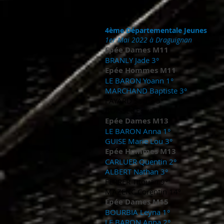
4ème Départementale Jeunes
1er Mai 2022 à Draguignan
Epée Dames M11
BRANLY Jade 3°
Epée Hommes M11
LE BARON Yoann 1°
MARCHAND Baptiste 3°
FAYARD Sacha 5°
BOISSEL Erwann 6°
Epée Dames M13
LE BARON Anna 1°
GUISE Marie Lou 3°
Epée Hommes M13
CARLUER Quentin 2°
ALBERT Nathan 3°
FERRER Titouan 9°
MAZENC Corentin 14°
Epée Dames M15
BOURBIA Leyna 1°
LE BARON Anna 2°