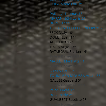
GUISE Marie Lou 3°
Epée Hommes M15
PADILLA Thomas 1°
MARANINCHI Loris 2°
BURTE Théo 3°
TISSERAND-PELLEGRINI Pierre 3°
SECK Dialy 10°
DOLET Evan 11°
ABEL Eliot 12°
TROIA Ange 13°
RATABOUIL Florian 14°
Sabre Dames M11
MALLET Manhattan 1°
Sabre Hommes M11
SUZAN Paul 2
°
TOUMI BEN MOUSSA Adam 3°
GALLEE Gaspard 5°
Sabre Hommes M13
PONS Lucas 1
°
ROS Charly 2°
GUALBERT Baptiste 5°
Sabre Hommes M15