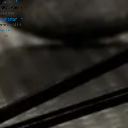
spard 1°
IOL Alexis °
mes M11
nhattan 1°
ommes M11
éo 1°
l 2
°