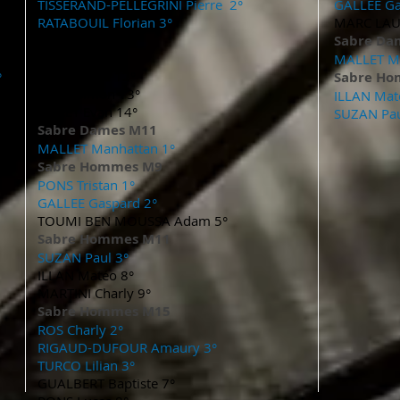
TISSERAND-PELLEGRINI Pierre 2°
GALLEE Ga
RATABOUIL Florian 3°
MARC LAUR
ABEL Eliott 10°
Sabre Da
SECK Dialy 11°
MALLET Ma
TROIA Ange 12°
°
Sabre H
LEON Simon 13°
ILLAN Mat
DOLET Evan 14°
SUZAN Pau
Sabre Dames M11
MALLET Manhattan 1°
Sabre Hommes M9
PONS Tristan 1°
GALLEE Gaspard 2°
TOUMI BEN MOUSSA Adam 5°
Sabre Hommes M11
SUZAN Paul 3°
ILLAN Matéo 8°
MARTINI Charly 9°
Sabre Hommes M15
ROS Charly 2°
RIGAUD-DUFOUR Amaury 3°
TURCO Lilian 3°
GUALBERT Baptiste 7°