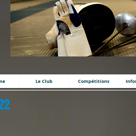
ime
Le Club
Compétitions
Info
22