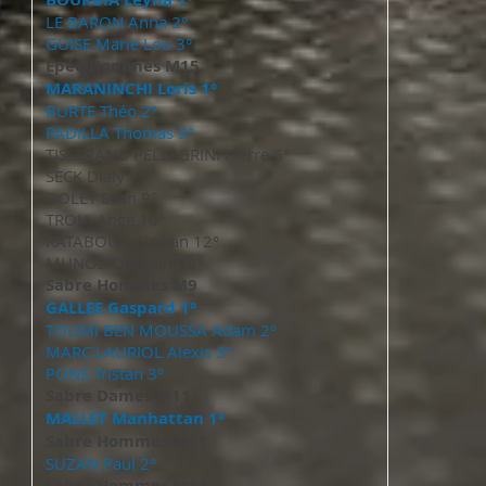
LE BARON Anna 2°
GUISE Marie Lou 3°
Epée Hommes M15
MARANINCHI Loris 1°
BURTE Théo 2°
PADILLA Thomas 3°
TISSERAND PELLEGRINI Pierre 5°
SECK Dialy 7°
DOLET Evan 9°
TROIA Ange 10°
RATABOUIL Florian 12°
MUNOZ Quentin 15°
Sabre Hommes M9
GALLEE Gaspard 1°
TOUMI BEN MOUSSA Adam 2°
MARC LAURIOL Alexis 3°
PONS Tristan 3°
Sabre Dames M11
MALLET Manhattan 1°
Sabre Hommes M11
SUZAN Paul 2°
Sabre Hommes M13